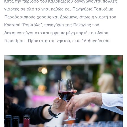
Κατά την περίοδο του Καλοκαιριού οργανώνονται πολλές
γιορτές σε όλο το νησί καθώς και Πανηγύρια Τοπικά με
Παραδοσιακούς χορούς και Δρώμενα, όπως η γιορτή του
Κρασιού "Ρομπόλα", πανηγύρια της Παναγίας τον
Δεκαπενταύγουστο και η φημισμένη εορτή του Αγίου
Γερασίμου , Προστάτη του νησιού, στις 16 Αυγούστου.